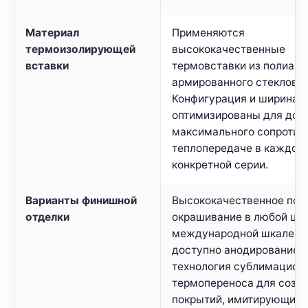
Материал
Применяются
термоизолирующей
высококачественные
вставки
термовставки из полиами
армированного стеклово
Конфигурация и ширина в
оптимизированы для дос
максимального сопротив
теплопередаче в каждой
конкретной серии.
Варианты финишной
Высококачественное пор
отделки
окрашивание в любой цве
международной шкале RA
доступно анодирование и
технология сублимацион
термопереноса для созд
покрытий, имитирующих 