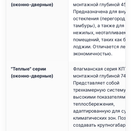
(оконно-дверные)
монтажной глубиной 45 м
Предназначена для внут
остекления (перегородки
тамбуры), а также для о
нежилых, неотапливаемы
помещений, таких как ба
лоджии. Отличается легк
экономичностью.
"Теплые" серии
Флагманская серия КПТ 7
(оконно-дверные)
монтажной глубиной 74 м
Представляет собой
трехкамерную систему с
высокими показателями
теплосбережения,
адаптированную для сур
климатических зон. Позв
создавать крупногабарит