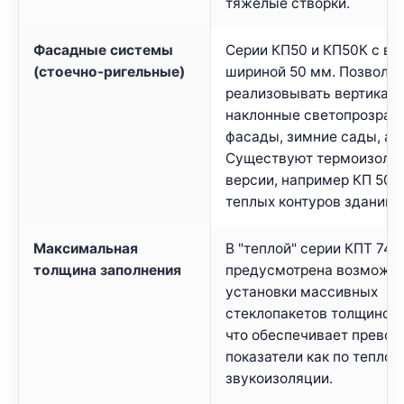
тяжелые створки.
Фасадные системы
Серии КП50 и КП50К с в
(стоечно-ригельные)
шириной 50 мм. Позволя
реализовывать вертикал
наклонные светопрозрач
фасады, зимние сады, ат
Существуют термоизоли
версии, например КП 50 К
теплых контуров зданий.
Максимальная
В "теплой" серии КПТ 74
толщина заполнения
предусмотрена возможн
установки массивных
стеклопакетов толщиной 
что обеспечивает прево
показатели как по тепло-,
звукоизоляции.