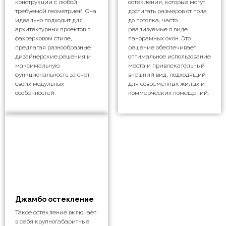
конструкции с любой
остекления, которые могут
требуемой геометрией. Она
достигать размеров от пола
идеально подходит для
до потолка, часто
архитектурных проектов в
реализуемые в виде
фахверковом стиле,
панорамных окон. Это
предлагая разнообразные
решение обеспечивает
дизайнерские решения и
оптимальное использование
максимальную
места и привлекательный
функциональность за счёт
внешний вид, подходящий
своих модульных
для современных жилых и
особенностей.
коммерческих помещений.
Джамбо остекление
Такое остекление включает
в себя крупногабаритные