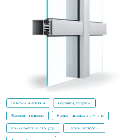
Балконы и лоджии
Веранды, террасы
Беседки и навесы
Неотапливаемые комнаты
Коммерческие площади
Кафе и рестораны