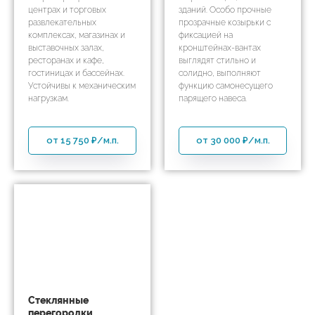
центрах и торговых
зданий. Особо прочные
развлекательных
прозрачные козырьки с
комплексах, магазинах и
фиксацией на
выставочных залах,
кронштейнах-вантах
ресторанах и кафе,
выглядят стильно и
гостиницах и бассейнах.
солидно, выполняют
Устойчивы к механическим
функцию самонесущего
нагрузкам.
парящего навеса.
от 15 750 ₽/м.п.
от 30 000 ₽/м.п.
Стеклянные
перегородки