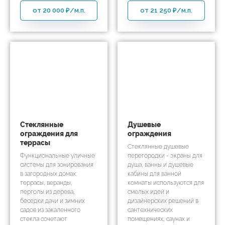
от 20 000 ₽/м.п.
от 21 250 ₽/м.п.
Cтеклянные
Душевые
ограждения для
ограждения
террасы
Стеклянные душевые
Функциональные уличные
перегородки - экраны для
системы для зонирования
душа, ванны и душевые
в загородных домах:
кабины для ванной
террасы, веранды,
комнаты используются для
перголы из дерева,
смелых идей и
беседки дачи и зимних
дизайнерских решений в
садов из закаленного
сантехнических
стекла сочетают
помещениях, саунах и