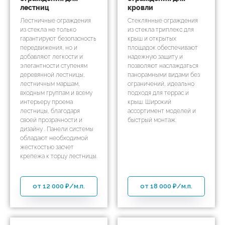
лестниц
кровли
Лестничные ограждения
Стеклянные ограждения
из стекла не только
из стекла триплекс для
гарантируют безопасность
крыш и открытых
передвижения, но и
площадок обеспечивают
добавляют легкости и
надежную защиту и
элегантности ступеням
позволяют наслаждаться
деревянной лестницы,
панорамными видами без
лестничным маршам,
ограничений, идеально
входным группам и всему
подходя для террас и
интерьеру проема
крыш. Широкий
лестницы, благодаря
ассортимент моделей и
своей прозрачности и
быстрый монтаж.
дизайну . Панели системы
обладают необходимой
жесткостью засчет
крепежа к торцу лестницы.
от 12 000 ₽/м.п.
от 18 000 ₽/м.п.