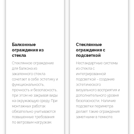
Балконные
Стеклянные
ограждения из
ограждения с
стекла
подсветкой
Стеклянное ограждение
Нестандартные системы
для балкона из
из стекла с
закаленного стекла
интегрированной
сочетает в себе эстетику и
подсветкой - создание
функциональность,
эстетического
прочность и безопасность,
визуального восприятия и
при этом не закрывая виды
дополнительного уровня
на окружающую среду. При
безопасности, Наличие
монтажных работах
подсветки периметра
обязательно учитываются
делает такие ограждения
повышенные требования
заметными в темноте.
по ветровым нагрузкам.