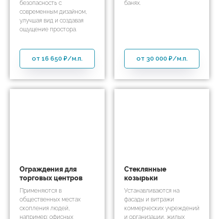
безопасность с
банях.
современным дизайном,
улучшая вид и создавая
ощущение простора.
от 16 650 ₽/м.п.
от 30 000 ₽/м.п.
Ограждения для
Стеклянные
торговых центров
козырьки
Применяются в
Устанавливаются на
общественных местах
фасады и витражи
скопления людей,
коммерческих учреждений
например: офисных
и организации, жилых