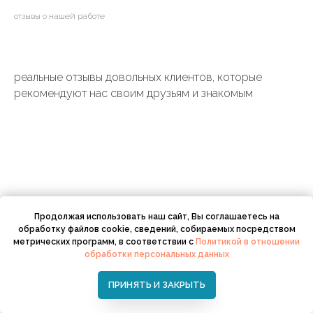
отзывы о нашей работе
реальные отзывы довольных клиентов, которые
рекомендуют нас своим друзьям и знакомым
Продолжая использовать наш сайт, Вы соглашаетесь на
обработку файлов cookie, сведений, собираемых посредством
Собственное производство
метрических программ, в соответствии с
Политикой в отношении
обработки персональных данных
конструкций в Сочи
ПРИНЯТЬ И ЗАКРЫТЬ
Перерабатываем алюминиевые профили в