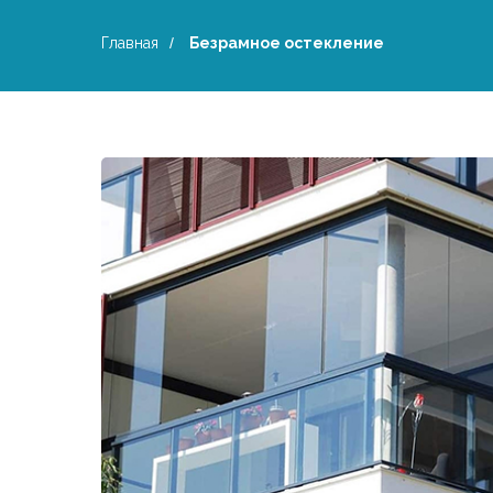
Главная
/
Безрамное остекление