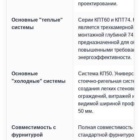
проектировании.
Основные "теплые"
Серии КПТ60 и КПТ74. К
системы
является трехкамерной си
монтажной глубиной 74 м
предназначенной для объе
повышенными требования
энергоэффективности.
Основные
Система КП50. Универсал
"холодные" системы
стоечно-ригельная систем
создания легких стеновых
ограждений, витражей и ф
видимой шириной профил
50 мм.
Совместимость с
Полная совместимость со
фурнитурой
стандартной фурнитурой.